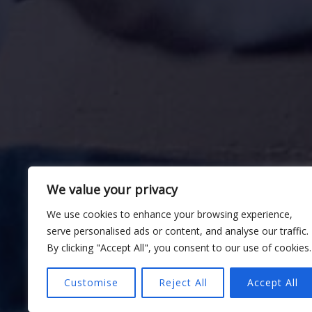
We value your privacy
We use cookies to enhance your browsing experience,
serve personalised ads or content, and analyse our traffic.
By clicking "Accept All", you consent to our use of cookies.
Customise
Reject All
Accept All