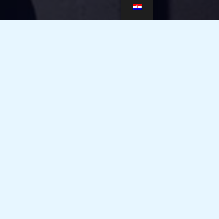
se i
tu.
Marketing​​